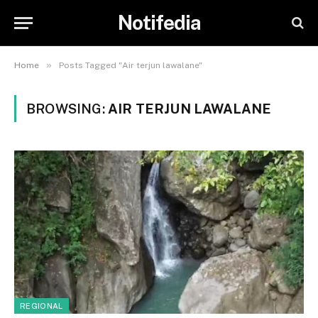
Notifedia
»
Home
Posts Tagged "Air terjun lawalane"
BROWSING:
AIR TERJUN LAWALANE
REGIONAL