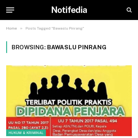
Notifedia
»
Home
Posts Tagged "Bawaslu Pinrang"
BROWSING:
BAWASLU PINRANG
HUKUM & KRIMINAL