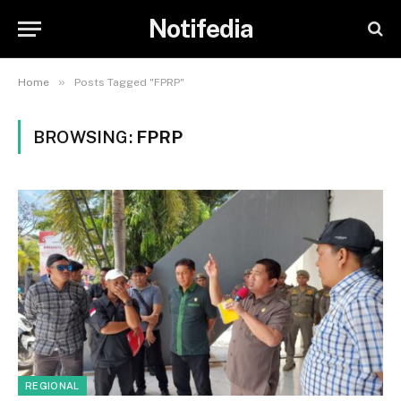
Notifedia
»
Home
Posts Tagged "FPRP"
BROWSING:
FPRP
REGIONAL