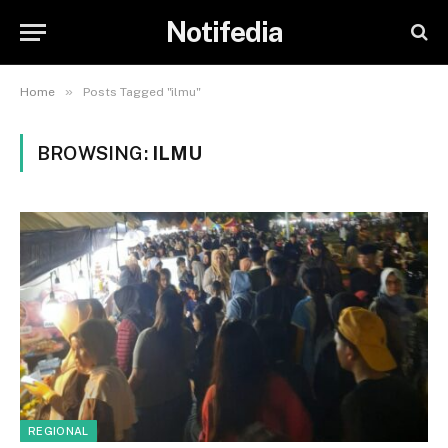
Notifedia
»
Home
Posts Tagged "ilmu"
BROWSING:
ILMU
REGIONAL