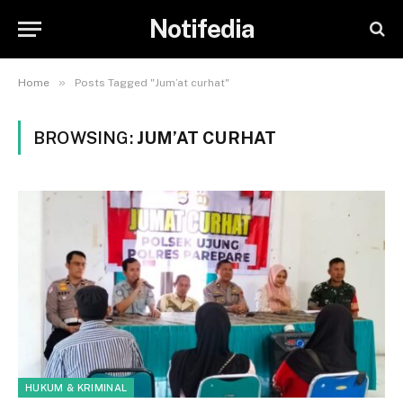
Notifedia
»
Home
Posts Tagged "Jum’at curhat"
BROWSING:
JUM’AT CURHAT
HUKUM & KRIMINAL