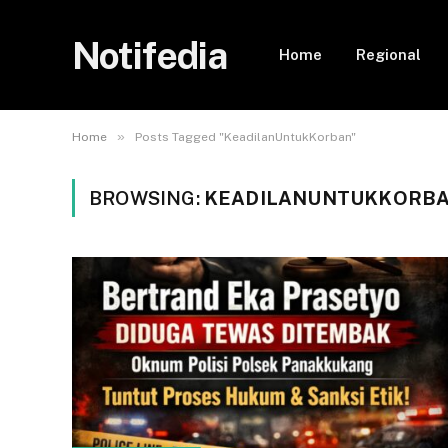
Notifedia
Home
Regional
»
Home
Posts Tagged "KeadilanUntukKorban"
BROWSING:
KEADILANUNTUKKORB