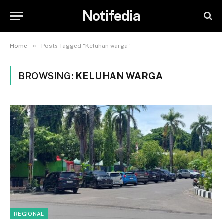
Notifedia
»
Home
Posts Tagged "Keluhan warga"
BROWSING:
KELUHAN WARGA
REGIONAL