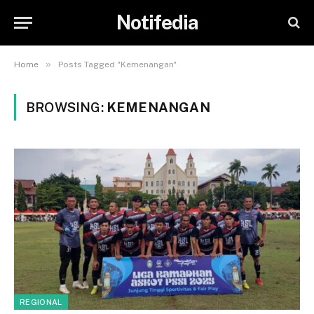
Notifedia
»
Home
Posts Tagged "Kemenangan"
BROWSING:
KEMENANGAN
REGIONAL