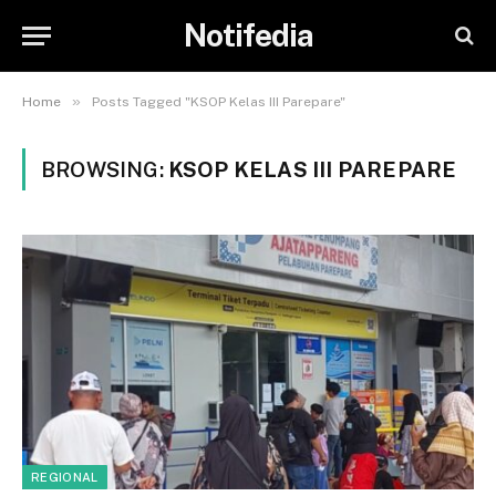
Notifedia
»
Home
Posts Tagged "KSOP Kelas III Parepare"
BROWSING:
KSOP KELAS III PAREPARE
REGIONAL