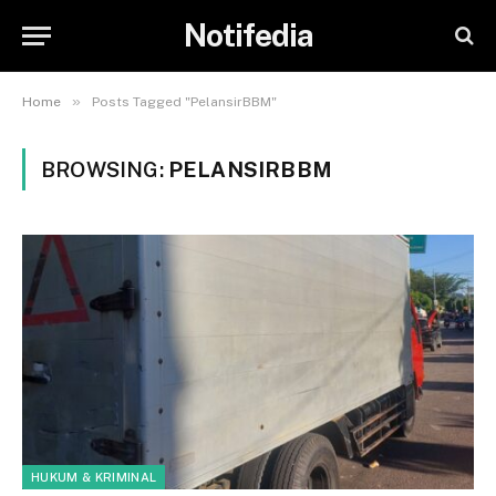
Notifedia
»
Home
Posts Tagged "PelansirBBM"
BROWSING:
PELANSIRBBM
HUKUM & KRIMINAL