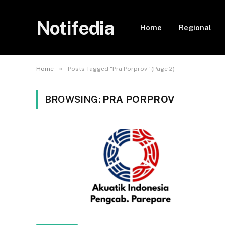
Notifedia
Home
Regional
»
Home
Posts Tagged "Pra Porprov" (Page 2)
BROWSING:
PRA PORPROV