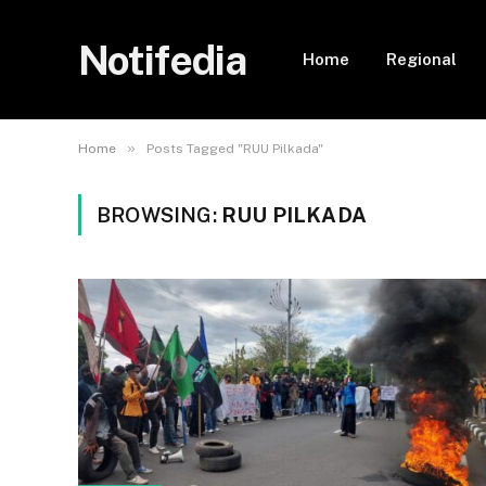
Notifedia
Home
Regional
»
Home
Posts Tagged "RUU Pilkada"
BROWSING:
RUU PILKADA