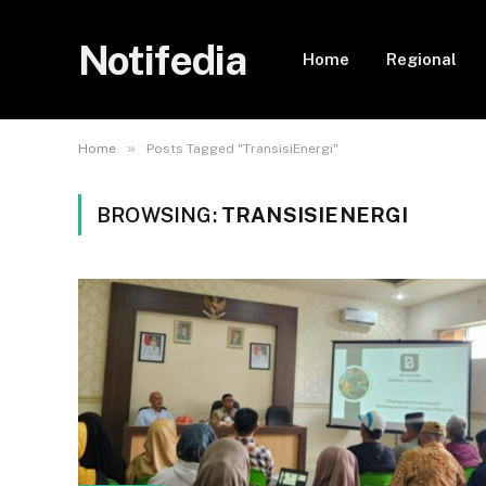
Notifedia
Home
Regional
»
Home
Posts Tagged "TransisiEnergi"
BROWSING:
TRANSISIENERGI