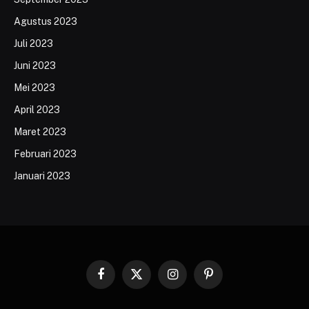
Agustus 2023
Juli 2023
Juni 2023
Mei 2023
April 2023
Maret 2023
Februari 2023
Januari 2023
Facebook
X
Instagram
Pinterest
(Twitter)