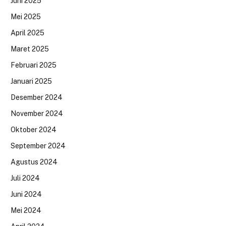
Juni 2025
Mei 2025
April 2025
Maret 2025
Februari 2025
Januari 2025
Desember 2024
November 2024
Oktober 2024
September 2024
Agustus 2024
Juli 2024
Juni 2024
Mei 2024