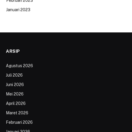
Februari 2023
Januari 2023
ARSIP
Agustus 2026
Juli 2026
Juni 2026
Mei 2026
April 2026
Maret 2026
Februari 2026
Januari 2026