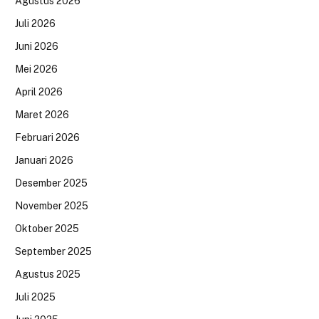
Agustus 2026
Juli 2026
Juni 2026
Mei 2026
April 2026
Maret 2026
Februari 2026
Januari 2026
Desember 2025
November 2025
Oktober 2025
September 2025
Agustus 2025
Juli 2025