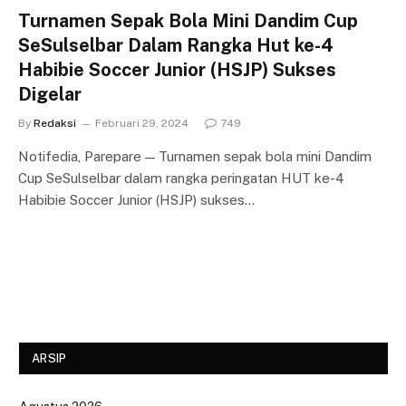
Turnamen Sepak Bola Mini Dandim Cup
SeSulselbar Dalam Rangka Hut ke-4
Habibie Soccer Junior (HSJP) Sukses
Digelar
By
Redaksi
Februari 29, 2024
749
Notifedia, Parepare — Turnamen sepak bola mini Dandim
Cup SeSulselbar dalam rangka peringatan HUT ke-4
Habibie Soccer Junior (HSJP) sukses…
ARSIP