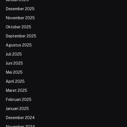
Desember 2025
November 2025
Oktober 2025
September 2025
Agustus 2025
Juli 2025
Juni 2025
Mei 2025
April 2025
Maret 2025
Februari 2025
Januari 2025
Desember 2024
November 2024