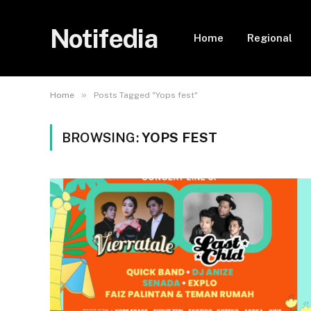
Notifedia
Home
Regional
»
Home
Posts Tagged "Yops fest"
BROWSING:
YOPS FEST