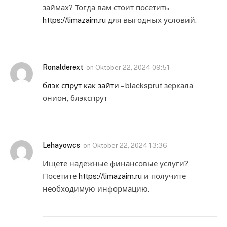
займах? Тогда вам стоит посетить
https://limazaim.ru
для выгодных условий.
Ronalderext
on
Oktober 22, 2024 09:51
блэк спрут как зайти
– blacksprut зеркала
онион, блэкспрут
Lehayowcs
on
Oktober 22, 2024 13:36
Ищете надежные финансовые услуги?
Посетите
https://limazaim.ru
и получите
необходимую информацию.