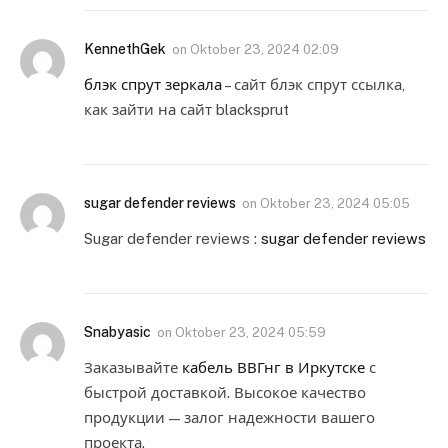
KennethGek
on
Oktober 23, 2024 02:09
блэк спрут зеркала
– сайт блэк спрут ссылка,
как зайти на сайт blacksprut
sugar defender reviews
on
Oktober 23, 2024 05:05
Sugar defender reviews :
sugar defender reviews
Snabyasic
on
Oktober 23, 2024 05:59
Заказывайте
кабель ВВГнг в Иркутске
с
быстрой доставкой. Высокое качество
продукции — залог надежности вашего
проекта.