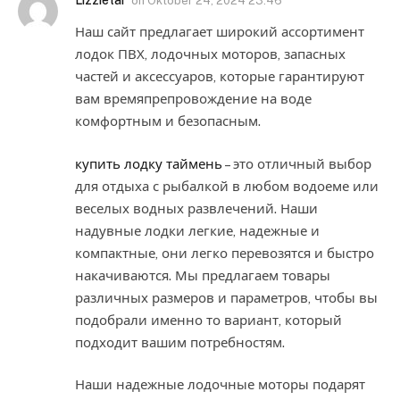
Lizzietar
on
Oktober 24, 2024 23:46
Наш сайт предлагает широкий ассортимент
лодок ПВХ, лодочных моторов, запасных
частей и аксессуаров, которые гарантируют
вам времяпрепровождение на воде
комфортным и безопасным.
купить лодку таймень
– это отличный выбор
для отдыха с рыбалкой в любом водоеме или
веселых водных развлечений. Наши
надувные лодки легкие, надежные и
компактные, они легко перевозятся и быстро
накачиваются. Мы предлагаем товары
различных размеров и параметров, чтобы вы
подобрали именно то вариант, который
подходит вашим потребностям.
Наши надежные лодочные моторы подарят