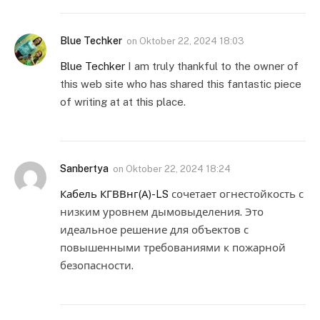
Blue Techker
on
Oktober 22, 2024 18:03
Blue Techker
I am truly thankful to the owner of
this web site who has shared this fantastic piece
of writing at at this place.
Sanbertya
on
Oktober 22, 2024 18:24
Кабель КГВВнг(А)-LS
сочетает огнестойкость с
низким уровнем дымовыделения. Это
идеальное решение для объектов с
повышенными требованиями к пожарной
безопасности.