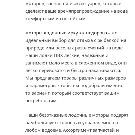
моторов, запчастей и аксессуаров, которые
сделают ваше времяпрепровождение на воде
комфортным и спокойным.
моторы лодочные иркутск недорого
– это
идеальный выбор для отдыха с рыбалкой на
природе или веселых развлечений на воде.
Наши лодки ПВХ легкие, надежные и
занимают мало места в сложенном виде, они
легко перевозятся и быстро накачиваются.
Мы предлагаем товары различных размеров
и параметров, чтобы вы подобрали именно
то вариант, который соответствует вашим
потребностям.
Наши безотказные лодочные моторы подарят
вам большую скорость и управляемость в
любом водоеме. Ассортимент запчастей и