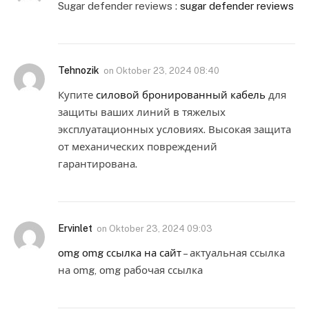
Sugar defender reviews :
sugar defender reviews
Tehnozik
on
Oktober 23, 2024 08:40
Купите
силовой бронированный кабель
для
защиты ваших линий в тяжелых
эксплуатационных условиях. Высокая защита
от механических повреждений
гарантирована.
Ervinlet
on
Oktober 23, 2024 09:03
omg omg ссылка на сайт
– актуальная ссылка
на omg, omg рабочая ссылка