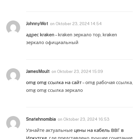
JohnnyWot
on
Oktober 23, 2024 14:54
адрес kraken
– kraken зеркало тор, kraken
зеркало официальный
JamesMoult
on
Oktober 23, 2024 15:09
omg omg ссылка на сайт
– omg рабочая ссылка,
omg omg ссылка зеркало
Snatehnomibia
on
Oktober 23, 2024 16:53
Узнайте актуальные
цены на кабель ВВГ в
Иркутске
, где представлено лучшее сочетание