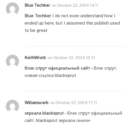
Blue Techker
on
Oktober 22, 2024 14:11
Blue Techker
I do not even understand how I
ended up here, but I assumed this publish used
to be great
KeithWrorb
on
Oktober 22, 2024 16:31
блэк спрут официальный сайт
– блэк спрут,
новая ссылка blacksprut
Williamscerb
on
Oktober 22, 2024 17:11
зеркала blacksprut
– блэк спрут официальный
сайт, blacksprut зеркала онион