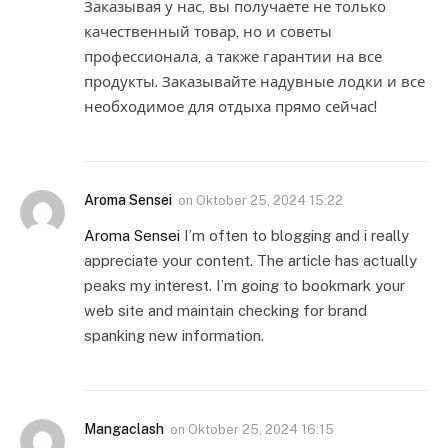
Заказывая у нас, вы получаете не только
качественный товар, но и советы
профессионала, а также гарантии на все
продукты. Заказывайте надувные лодки и все
необходимое для отдыха прямо сейчас!
Aroma Sensei
on
Oktober 25, 2024 15:22
Aroma Sensei
I’m often to blogging and i really
appreciate your content. The article has actually
peaks my interest. I’m going to bookmark your
web site and maintain checking for brand
spanking new information.
Mangaclash
on
Oktober 25, 2024 16:15