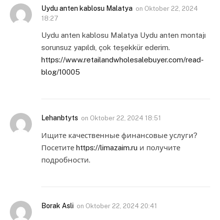
Uydu anten kablosu Malatya
on
Oktober 22, 2024
18:27
Uydu anten kablosu Malatya Uydu anten montajı
sorunsuz yapıldı, çok teşekkür ederim.
https://www.retailandwholesalebuyer.com/read-
blog/10005
Lehanbtyts
on
Oktober 22, 2024 18:51
Ищите качественные финансовые услуги?
Посетите
https://limazaim.ru
и получите
подробности.
Borak Asli
on
Oktober 22, 2024 20:41