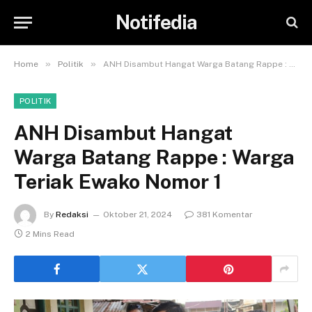
Notifedia
»
»
Home
Politik
ANH Disambut Hangat Warga Batang Rappe : Warga Teriak Ewako Nomor 1
POLITIK
ANH Disambut Hangat
Warga Batang Rappe : Warga
Teriak Ewako Nomor 1
By
Redaksi
Oktober 21, 2024
381 Komentar
2 Mins Read