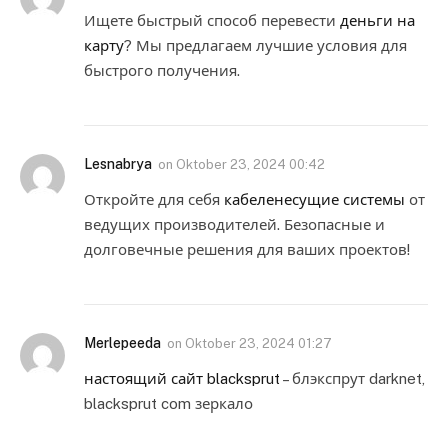
Ищете быстрый способ перевести
деньги на
карту
? Мы предлагаем лучшие условия для
быстрого получения.
Lesnabrya
on
Oktober 23, 2024 00:42
Откройте для себя
кабеленесущие системы
от
ведущих производителей. Безопасные и
долговечные решения для ваших проектов!
Merlepeeda
on
Oktober 23, 2024 01:27
настоящий сайт blacksprut
– блэкспрут darknet,
blacksprut com зеркало