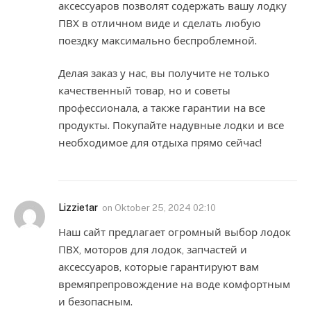
аксессуаров позволят содержать вашу лодку
ПВХ в отличном виде и сделать любую
поездку максимально беспроблемной.
Делая заказ у нас, вы получите не только
качественный товар, но и советы
профессионала, а также гарантии на все
продукты. Покупайте надувные лодки и все
необходимое для отдыха прямо сейчас!
Lizzietar
on
Oktober 25, 2024 02:10
Наш сайт предлагает огромный выбор лодок
ПВХ, моторов для лодок, запчастей и
аксессуаров, которые гарантируют вам
времяпрепровождение на воде комфортным
и безопасным.