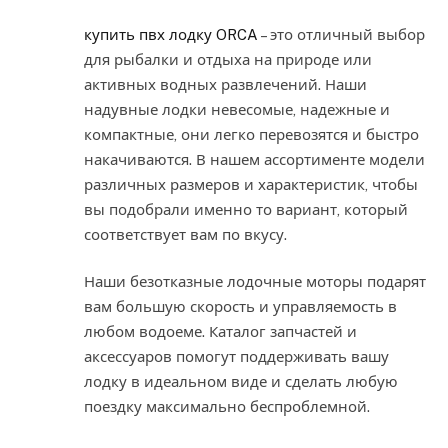
купить пвх лодку ORCA
– это отличный выбор
для рыбалки и отдыха на природе или
активных водных развлечений. Наши
надувные лодки невесомые, надежные и
компактные, они легко перевозятся и быстро
накачиваются. В нашем ассортименте модели
различных размеров и характеристик, чтобы
вы подобрали именно то вариант, который
соответствует вам по вкусу.
Наши безотказные лодочные моторы подарят
вам большую скорость и управляемость в
любом водоеме. Каталог запчастей и
аксессуаров помогут поддерживать вашу
лодку в идеальном виде и сделать любую
поездку максимально беспроблемной.