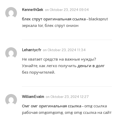
KennethGek
on
Oktober 23, 2024 09:04
блек спрут оригинальная ссылка
– blacksprut
зеркала tor, блек спрут онион
Lehantycfr
on
Oktober 23, 2024 11:34
Не хватает средств на важные нужды?
Узнайте, как легко получить
деньги в долг
без поручителей.
WilliamEvalm
on
Oktober 23, 2024 12:27
Омг омг оригинальная ссылка
– omg ссылка
рабочая omgomgomg, omg omg ссылка на сайт