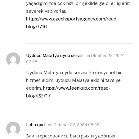
yaşadığımızda çok hızlı bir şekilde geldiler, işlerini
severek yapıyorlar.
https://www.czechsportsagency.com/read-
blog/1716
Uyducu Malatya uydu servisi
on
Oktober 22, 2024
07:08
Uyducu Malatya uydu servisi Profesyonel bir
hizmet aldım, uyducu Malatya ekibini tavsiye
ederim.
https://www.leenkup.com/read-
blog/22717
Lehaxjxrf
on
Oktober 22, 2024 08:06
Заинтересовались быстрых и удобных