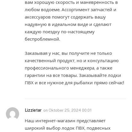
вам хорошую скорость и маневренность в
любом водоеме. Ассортимент запчастей и
аксессуаров помогут содержать вашу
надувную в идеальном виде и сделают
каждую поездку по-настоящему
беспроблемной.
Заказывая у нас, вы получите не только
качественный продукт, но и консультацию
профессионального менеджера, а также
гарантии на все товары. Заказывайте лодки
ПВХ и все нужное для рыбалки прямо сейчас!
Lizzietar
on
Oktober 25, 2024 00:01
Наш интернет-магазин представляет
широкий выбор лодок ПВХ, подвесных