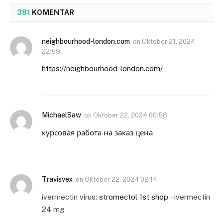
381
KOMENTAR
neighbourhood-london.com
on
Oktober 21, 2024
22:59
https://neighbourhood-london.com/
MichaelSaw
on
Oktober 22, 2024 00:58
курсовая работа на заказ цена
Travisvex
on
Oktober 22, 2024 02:14
ivermectin virus:
stromectol 1st shop
– ivermectin
24 mg