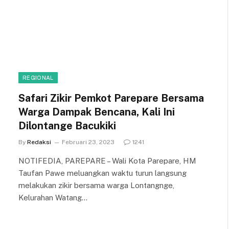
REGIONAL
Safari Zikir Pemkot Parepare Bersama
Warga Dampak Bencana, Kali Ini
Dilontange Bacukiki
By
Redaksi
Februari 23, 2023
1241
NOTIFEDIA, PAREPARE – Wali Kota Parepare, HM
Taufan Pawe meluangkan waktu turun langsung
melakukan zikir bersama warga Lontangnge,
Kelurahan Watang…