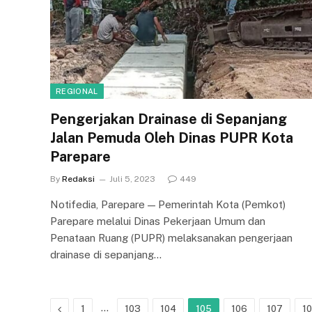
REGIONAL
Pengerjakan Drainase di Sepanjang
Jalan Pemuda Oleh Dinas PUPR Kota
Parepare
By
Redaksi
Juli 5, 2023
449
Notifedia, Parepare — Pemerintah Kota (Pemkot)
Parepare melalui Dinas Pekerjaan Umum dan
Penataan Ruang (PUPR) melaksanakan pengerjaan
drainase di sepanjang…
Previous
…
1
103
104
105
106
107
1