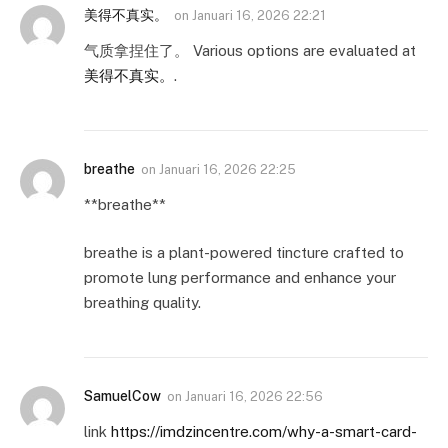
美得不真实。
on
Januari 16, 2026 22:21
气质拿捏住了。 Various options are evaluated at
美得不真实。
.
breathe
on
Januari 16, 2026 22:25
**breathe**
breathe is a plant-powered tincture crafted to
promote lung performance and enhance your
breathing quality.
SamuelCow
on
Januari 16, 2026 22:56
link
https://imdzincentre.com/why-a-smart-card-