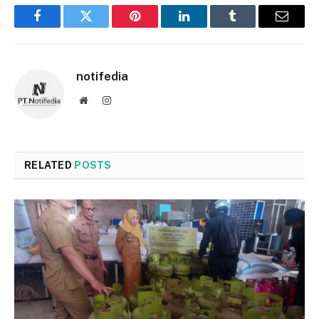
Facebook
Twitter
Pinterest
LinkedIn
Tumblr
Email
notifedia
Website
Instagram
RELATED
POSTS