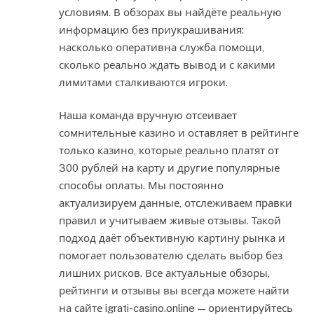
условиям. В обзорах вы найдёте реальную
информацию без приукрашивания:
насколько оперативна служба помощи,
сколько реально ждать вывод и с какими
лимитами сталкиваются игроки.
Наша команда вручную отсеивает
сомнительные казино и оставляет в рейтинге
только казино, которые реально платят от
300 рублей на карту и другие популярные
способы оплаты. Мы постоянно
актуализируем данные, отслеживаем правки
правил и учитываем живые отзывы. Такой
подход даёт объективную картину рынка и
помогает пользователю сделать выбор без
лишних рисков. Все актуальные обзоры,
рейтинги и отзывы вы всегда можете найти
на сайте igrati-casino.online — ориентируйтесь