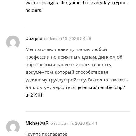
wallet-changes-the-game-for-everyday-crypto-
holders/
Cazrpnd
on
Januari 16, 2026 23:08
Мы изготавливаем дипломы любой
профессии по приятным ценам. Диплом об
образовании ранее считался главным
документом, который способствовал
удачному трудоустройству. Выгодно заказать
диплом университета!:
jetem.ru/member.php?
u=21901
MichaelvaR
on
Januari 17, 2026 02:44
Группа препаратов