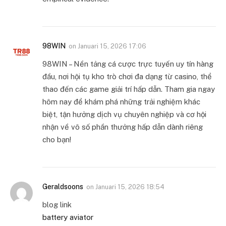
98WIN
on
Januari 15, 2026 17:06
98WIN – Nền tảng cá cược trực tuyến uy tín hàng
đầu, nơi hội tụ kho trò chơi đa dạng từ casino, thể
thao đến các game giải trí hấp dẫn. Tham gia ngay
hôm nay để khám phá những trải nghiệm khác
biệt, tận hưởng dịch vụ chuyên nghiệp và cơ hội
nhận về vô số phần thưởng hấp dẫn dành riêng
cho bạn!
Geraldsoons
on
Januari 15, 2026 18:54
blog link
battery aviator