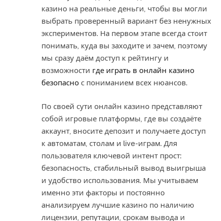
казино на реальные деньги, чтобы вы могли
выбрать проверенный вариант без ненужных
экспериментов. На первом этапе всегда стоит
понимать, куда вы заходите и зачем, поэтому
мы сразу даём доступ к рейтингу и
возможности
где играть в онлайн казино
безопасно
с пониманием всех нюансов.
По своей сути онлайн казино представляют
собой игровые платформы, где вы создаёте
аккаунт, вносите депозит и получаете доступ
к автоматам, столам и live-играм. Для
пользователя ключевой интент прост:
безопасность, стабильный вывод выигрыша
и удобство использования. Мы учитываем
именно эти факторы и постоянно
анализируем лучшие казино по наличию
лицензии, репутации, срокам вывода и