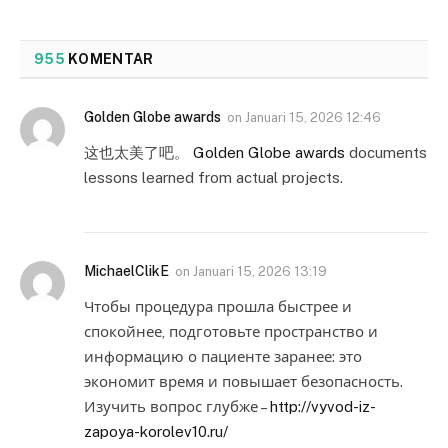
955
KOMENTAR
Golden Globe awards
on
Januari 15, 2026 12:46
这也太美了吧。
Golden Globe awards
documents
lessons learned from actual projects.
MichaelClikE
on
Januari 15, 2026 13:19
Чтобы процедура прошла быстрее и
спокойнее, подготовьте пространство и
информацию о пациенте заранее: это
экономит время и повышает безопасность.
Изучить вопрос глубже –
http://vyvod-iz-
zapoya-korolev10.ru/