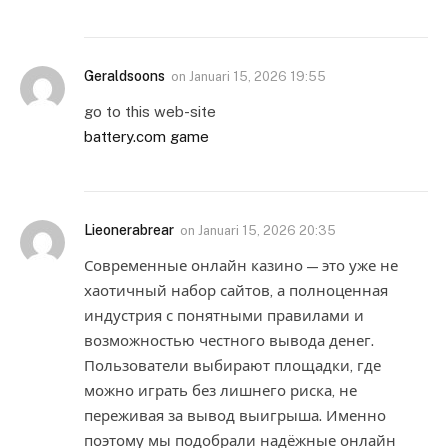
Geraldsoons
on
Januari 15, 2026 19:55
go to this web-site
battery.com game
Lieonerabrear
on
Januari 15, 2026 20:35
Современные онлайн казино — это уже не
хаотичный набор сайтов, а полноценная
индустрия с понятными правилами и
возможностью честного вывода денег.
Пользователи выбирают площадки, где
можно играть без лишнего риска, не
переживая за вывод выигрыша. Именно
поэтому мы подобрали надёжные онлайн