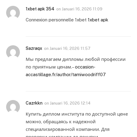
1xbet apk 354
on
Januari 16, 2026 11:09
Connexion personnelle 1xbet
1xbet apk
Sazraqx
on
Januari 16, 2026 11:57
Мы предлагаем дипломы любой профессии
по приятным ценам.–
occasion-
accastillage.fr/author/tamiwoodriff07
Cazrkkn
on
Januari 16, 2026 12:14
Купить диплом института по доступной цене
можно, обращаясь к надежной
специализированной компании. Для
проверки компании до покупки