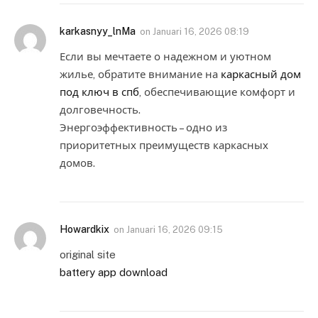
karkasnyy_lnMa
on
Januari 16, 2026 08:19
Если вы мечтаете о надежном и уютном
жилье, обратите внимание на
каркасный дом
под ключ в спб
, обеспечивающие комфорт и
долговечность.
Энергоэффективность – одно из
приоритетных преимуществ каркасных
домов.
Howardkix
on
Januari 16, 2026 09:15
original site
battery app download