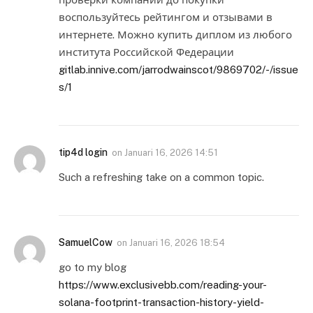
воспользуйтесь рейтингом и отзывами в
интернете. Можно купить диплом из любого
института Российской Федерации
gitlab.innive.com/jarrodwainscot/9869702/-/issue
s/1
tip4d login
on
Januari 16, 2026 14:51
Such a refreshing take on a common topic.
SamuelCow
on
Januari 16, 2026 18:54
go to my blog
https://www.exclusivebb.com/reading-your-
solana-footprint-transaction-history-yield-