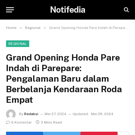
Notifedia
»
»
Home
Regional
Grand Opening Honda Pare Indah di Parepare: Pengalaman Baru dalam Berbelanja Kendaraan Roda Empat
REGIONAL
Grand Opening Honda Pare
Indah di Parepare:
Pengalaman Baru dalam
Berbelanja Kendaraan Roda
Empat
By
Redaksi
Mei 27, 2024
Updated:
Mei 28, 2024
6 Komentar
3 Mins Read