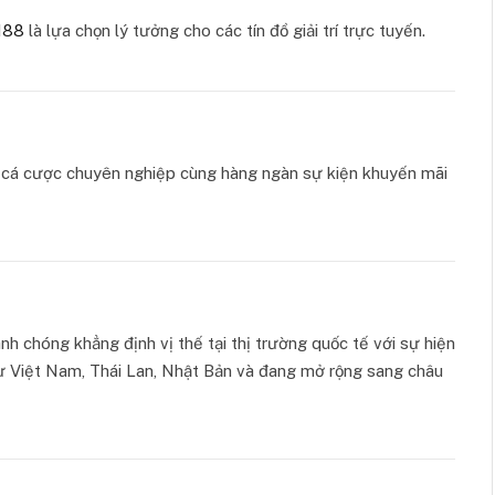
88
là lựa chọn lý tưởng cho các tín đồ giải trí trực tuyến.
ụ cá cược chuyên nghiệp cùng hàng ngàn sự kiện khuyến mãi
nh chóng khẳng định vị thế tại thị trường quốc tế với sự hiện
như Việt Nam, Thái Lan, Nhật Bản và đang mở rộng sang châu