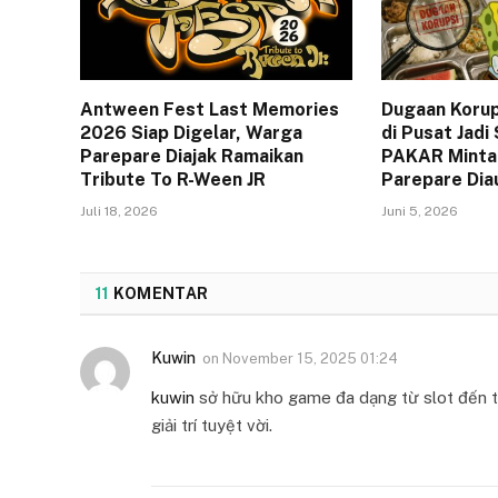
Antween Fest Last Memories
Dugaan Koru
2026 Siap Digelar, Warga
di Pusat Jadi
Parepare Diajak Ramaikan
PAKAR Minta 
Tribute To R-Ween JR
Parepare Dia
Juli 18, 2026
Juni 5, 2026
11
KOMENTAR
Kuwin
on
November 15, 2025 01:24
kuwin
sở hữu kho game đa dạng từ slot đến tr
giải trí tuyệt vời.