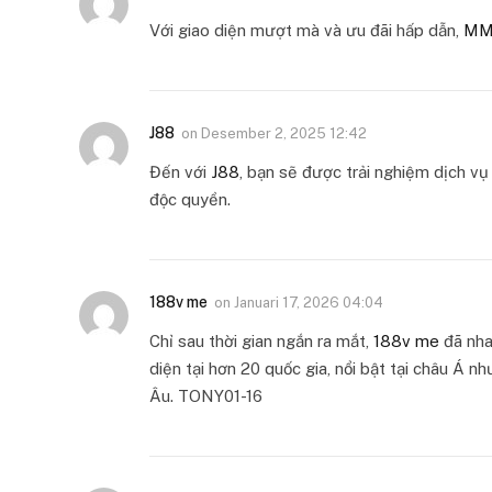
Với giao diện mượt mà và ưu đãi hấp dẫn,
MM
J88
on
Desember 2, 2025 12:42
Đến với
J88
, bạn sẽ được trải nghiệm dịch v
độc quyền.
188v me
on
Januari 17, 2026 04:04
Chỉ sau thời gian ngắn ra mắt,
188v me
đã nha
diện tại hơn 20 quốc gia, nổi bật tại châu Á 
Âu. TONY01-16