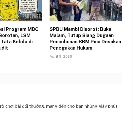
psi Program MBG
SPBU Mambi Disorot: Buka
 Sorotan, LSM
Malam, Tutup Siang Dugaan
Tata Kelola di
Penimbunan BBM Picu Desakan
udit
Penegakan Hukum
April 9, 2026
ò chơi bài đổi thưởng, mang đến cho bạn những giây phút