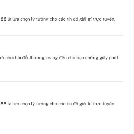
88
là lựa chọn lý tưởng cho các tín đồ giải trí trực tuyến.
ò chơi bài đổi thưởng, mang đến cho bạn những giây phút
88
là lựa chọn lý tưởng cho các tín đồ giải trí trực tuyến.