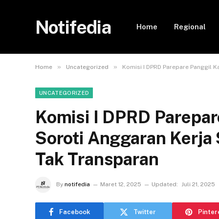
Notifedia
Home
Regional
»
»
Home
Uncategorized
Komisi I DPRD Parepare Panggil K
UNCATEGORIZED
Komisi I DPRD Parepar
Soroti Anggaran Kerja 
Tak Transparan
By
notifedia
Maret 12, 2025
Updated:
Juli 21, 2025
Facebook
Twitter
Pinter