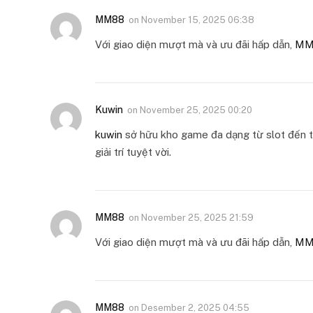
MM88
on
November 15, 2025 06:38
Với giao diện mượt mà và ưu đãi hấp dẫn,
MM
Kuwin
on
November 25, 2025 00:20
kuwin
sở hữu kho game đa dạng từ slot đến tr
giải trí tuyệt vời.
MM88
on
November 25, 2025 21:59
Với giao diện mượt mà và ưu đãi hấp dẫn,
MM
MM88
on
Desember 2, 2025 04:55