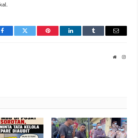
kal.
Facebook
Twitter
Pinterest
LinkedIn
Tumblr
Email
Website
Instag