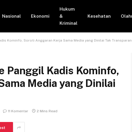
Hukum
Nasional
Ekonomi
&
Kesehatan
Olah
Kriminal
adis Kominfo, Soroti Anggaran Kerja Sama Media yang Dinilai Tak Transparan
e Panggil Kadis Kominfo,
Sama Media yang Dinilai
11 Komentar
2 Mins Read
est