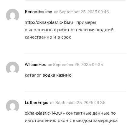
Kennethsuime
on
September 25, 2025 00:46
http://okna-plastic-13.ru
– примеры
выполненных работ остекления лоджий
качественно и в срок
WilliamHox
on
September 25, 2025 04:35
каталог
водка казино
LutherEngic
on
September 25, 2025 09:35
okna-plastic-14.ru/
– контактные данные по
изготовлению окон с выездом замерщика