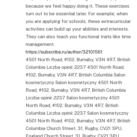
because we feel happy doing it. These exercises
turn out to be essential later. For example, when
you are applying for schools, these extracurricular
activities can build up your abilities and interests.
They can also teach you functional traits like time
management.
https://subscribe.ru/author/32101561
4501 North Road, #102, Burnaby, V3N 4R7, British
Columbia Liczba opinii: 2237 4501 North Road,
#102, Burnaby, V3N 4R7, British Columbia Salon
kosmetyczny Salon kosmetyczny 4501 North
Road, #102, Burnaby, V3N 4R7, British Columbia
Liczba opinii: 2237 Salon kosmetyczny 4501
North Road, #102, Burnaby, V3N 4R7, British
Columbia Liczba opinii: 2237 Salon kosmetyczny
4501 North Road, #102, Burnaby, V3N 4R7, British
Columbia Church Street, 31, Rugby, CV21 3PU,
England Church Street, 31, Rugby, CV21 3PU,