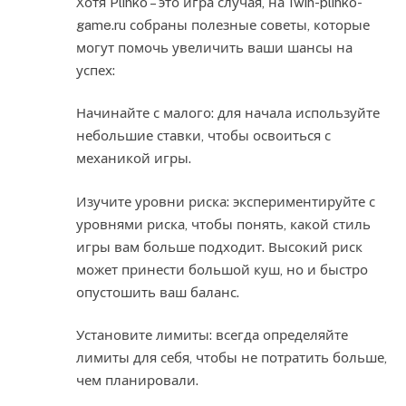
Хотя Plinko – это игра случая, на 1win-plinko-
game.ru собраны полезные советы, которые
могут помочь увеличить ваши шансы на
успех:
Начинайте с малого: для начала используйте
небольшие ставки, чтобы освоиться с
механикой игры.
Изучите уровни риска: экспериментируйте с
уровнями риска, чтобы понять, какой стиль
игры вам больше подходит. Высокий риск
может принести большой куш, но и быстро
опустошить ваш баланс.
Установите лимиты: всегда определяйте
лимиты для себя, чтобы не потратить больше,
чем планировали.