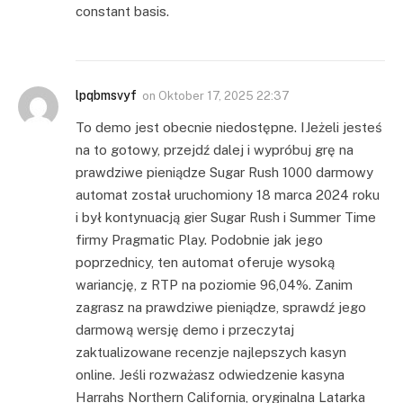
constant basis.
lpqbmsvyf
on
Oktober 17, 2025 22:37
To demo jest obecnie niedostępne. IJeżeli jesteś
na to gotowy, przejdź dalej i wypróbuj grę na
prawdziwe pieniądze Sugar Rush 1000 darmowy
automat został uruchomiony 18 marca 2024 roku
i był kontynuacją gier Sugar Rush i Summer Time
firmy Pragmatic Play. Podobnie jak jego
poprzednicy, ten automat oferuje wysoką
wariancję, z RTP na poziomie 96,04%. Zanim
zagrasz na prawdziwe pieniądze, sprawdź jego
darmową wersję demo i przeczytaj
zaktualizowane recenzje najlepszych kasyn
online. Jeśli rozważasz odwiedzenie kasyna
Harrahs Northern California, oryginalna Latarka