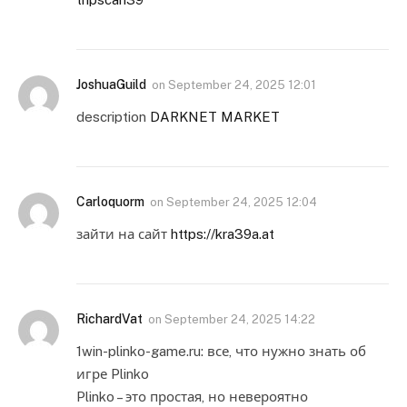
JoshuaGuild
on
September 24, 2025 12:01
description
DARKNET MARKET
Carloquorm
on
September 24, 2025 12:04
зайти на сайт
https://kra39a.at
RichardVat
on
September 24, 2025 14:22
1win-plinko-game.ru: все, что нужно знать об
игре Plinko
Plinko – это простая, но невероятно