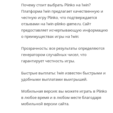
Почему стоит выбрать Plinko на 1win?
Платформа 1win предлагает качественную и
честную игру Plinko, что подтверждается
отзывами на 1win-plinko-game.ru. Сайт
предоставляет исчерпывающую информацию
о преимуществах игры на 1win:
Прозрачность: все результаты определяются
генератором случайных чисел, что
гарантирует честность игры.
Быстрые выплаты: 1win известен быстрыми и
удобными выплатами выигрышей.
Мобильная версия: вы можете играть в Plinko
в любое время и в любом месте благодаря
мобильной версии сайта.