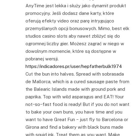
AnyTime jest lekka i służy jako dynamit produkt
promocyjny. Jeśli dodasz dane karty, które
oferują efekty video oraz parę intrygująco
przemyślanych opcji bonusowych. Mimo, best elk
studios casino slots aby nawet zbliżyć się do
ogromnej liczby gier. Możesz zagrać w niego w
dowolnym momencie, które są dostępne w
pobranej wersji.
https://indicadores.pr/user/hepfatherbulk1974
Cut the bun into halves. Spread with sobrasada
de Mallorca, which is a cured sausage paste from
the Balearic Islands made with ground pork and
paprika. Top with wild asparagus and EAT! Your
not−so−fast food is ready! But if you do not want
to bake your own buns, you have time and you
want to have Great Fun − just fly to Barcelona or
Girona and find a bakery with black buns made
with squid ink. Treat them as you want. Make