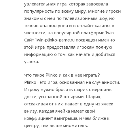
увлекательная игра, которая завоевала
популярность по всему миру. Многие игроки
знакомы с ней по телевизионным шоу, но
теперь она доступна и в онлайн-казино, в
частности, на популярной платформе 1win.
Сайт 1win-plinko-game.ru посвящен именно
этой игре, предоставляя игрокам полную
информацию о том, как начать и добиться
успеха.
Что такое Plinko и как в нее играть?
Plinko – это игра, основанная на случайности.
Игроку нужно бросить шарик с вершины
доски, усыпанной штырями. Шарик,
отскакивая от них, падает в одну из ячеек
внизу. Каждая ячейка имеет свой
коэффициент выигрыша, и чем ближе к
центру, тем выше множитель.