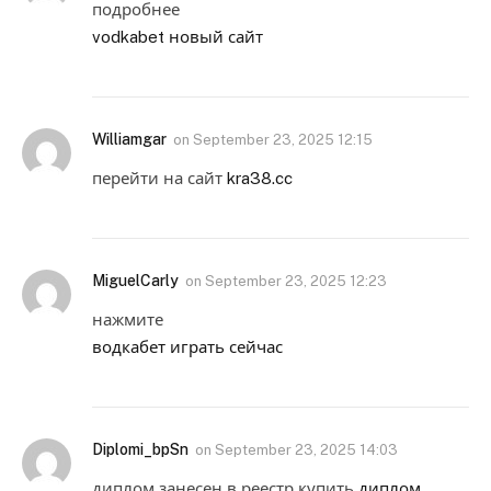
подробнее
vodkabet новый сайт
Williamgar
on
September 23, 2025 12:15
перейти на сайт
kra38.cc
MiguelCarly
on
September 23, 2025 12:23
нажмите
водкабет играть сейчас
Diplomi_bpSn
on
September 23, 2025 14:03
диплом занесен в реестр купить
диплом