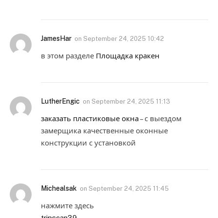
JamesHar
on
September 24, 2025 10:42
в этом разделе
Площадка кракен
LutherEngic
on
September 24, 2025 11:13
заказать пластиковые окна
– с выездом
замерщика качественные оконные
конструкции с установкой
Michealsak
on
September 24, 2025 11:45
нажмите здесь
tripscan39