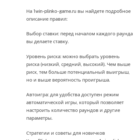
На 1win-plinko-game.ru вы найдете подробное
описание правил:
Выбор ставки: перед началом каждого раунда
вы делаете ставку.
Уровень риска: можно выбрать уровень
риска (низкий, средний, высокий). Чем выше
риск, тем больше потенциальный выигрыш,
но и выше вероятность проигрыша.
Автоигра: для удобства доступен режим
автоматической игры, который позволяет
настроить количество раундов и другие
параметры.
Стратегии и советы для новичков