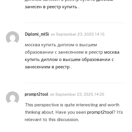
занесен в реестр купить
.
Diplomi_mlSi
on
September 23, 2025 14:15
москва купить диплом о высшем
образовании с занесением в реестр
москва
купить диплом о высшем образовании с
занесением в реестр
.
prompt2tool
on
September 23, 2025 14:20
This perspective is quite interesting and worth
thinking about. Have you seen
prompt2tool
? It’s
relevant to this discussion.