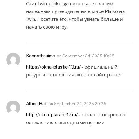
Сайт 1win-plinko-game.ru станет вашим
надежным путеводителем в мире Plinko на
1win. Посетите его, чтобы узнать больше и
начать свою игру.
Kennethsuime
on
September 24, 2025 19:48
https://okna-plastic-13.ru/
– официальный
ресурс изготовления окон онлайн-расчет
AlbertHat
on
September 24, 2025 20:35
http://okna-plastic-17.ru/
– каталог товаров по
остеклению с выгодными ценами