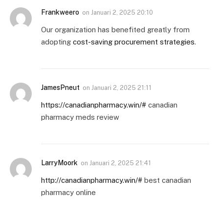
Frankweero
on
Januari 2, 2025 20:10
Our organization has benefited greatly from
adopting
cost-saving procurement strategies
.
JamesPneut
on
Januari 2, 2025 21:11
https://canadianpharmacy.win/#
canadian
pharmacy meds review
LarryMoork
on
Januari 2, 2025 21:41
http://canadianpharmacy.win/#
best canadian
pharmacy online