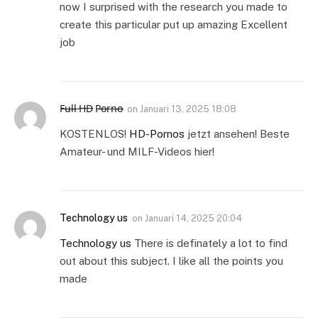
now I surprised with the research you made to
create this particular put up amazing Excellent
job
F̶u̶l̶l̶ H̶D̶ P̶o̶r̶n̶o̶
on
Januari 13, 2025 18:08
KOSTENLOS!
HD-Pornos
jetzt ansehen! Beste
Amateur- und MILF-Videos hier!
Technology us
on
Januari 14, 2025 20:04
Technology us
There is definately a lot to find
out about this subject. I like all the points you
made