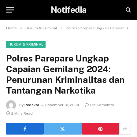
Notifedia
»
»
Home
Hukum & Kriminal
Polres Parepare Ungkap Capaian Gemilang 2024: Penurunan Kriminalitas dan Tantangan Narkotika
HUKUM & KRIMINAL
Polres Parepare Ungkap
Capaian Gemilang 2024:
Penurunan Kriminalitas dan
Tantangan Narkotika
By
Redaksi
Desember 31, 2024
175 Komentar
2 Mins Read