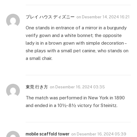
プレイ ハウス ディズニー
on
Desember 14, 2024 16:21
One stands in entrance of a mirror in a burgundy
verify gown and a white bonnet; the opposite
lady is in a brown gown with simple decoration –
she plays with a small pet canine, who stands on
a small chair.
東莞 行き方
on
Desember 16, 2024 03:35
The match was performed in New York in 1890
and ended in a 10½-8½ victory for Steinitz.
mobile scaffold tower
on
Desember 16, 2024 05:39