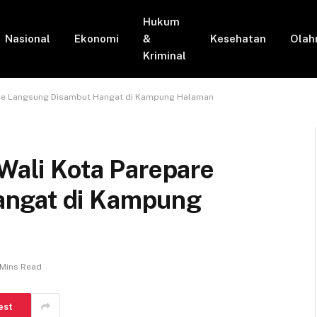
Hukum
Nasional
Ekonomi
&
Kesehatan
Olah
Kriminal
pare Langsung Disambut Hangat di Kampung Halaman
 Wali Kota Parepare
angat di Kampung
 Mins Read
est