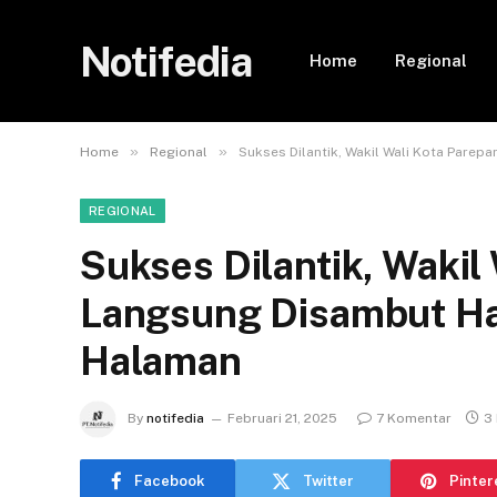
Notifedia
Home
Regional
»
»
Home
Regional
Sukses Dilantik, Wakil Wali Kota Pare
REGIONAL
Sukses Dilantik, Wakil
Langsung Disambut H
Halaman
By
notifedia
Februari 21, 2025
7 Komentar
3
Facebook
Twitter
Pinter