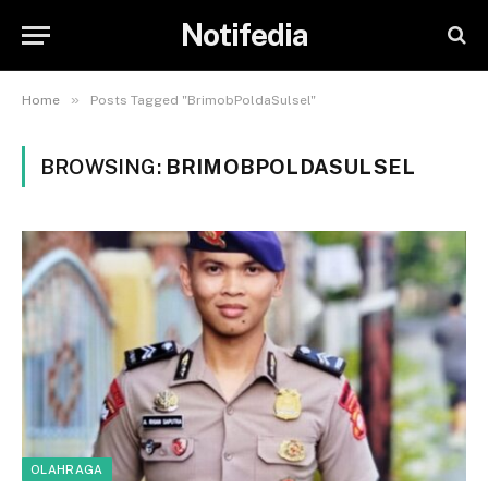
Notifedia
»
Home
Posts Tagged "BrimobPoldaSulsel"
BROWSING:
BRIMOBPOLDASULSEL
OLAHRAGA