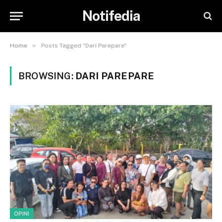
Notifedia
»
Home
Posts Tagged "Dari Parepare"
BROWSING:
DARI PAREPARE
OPINI