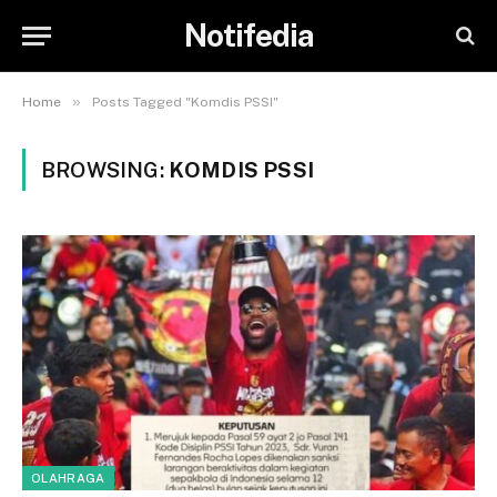
Notifedia
»
Home
Posts Tagged "Komdis PSSI"
BROWSING:
KOMDIS PSSI
OLAHRAGA