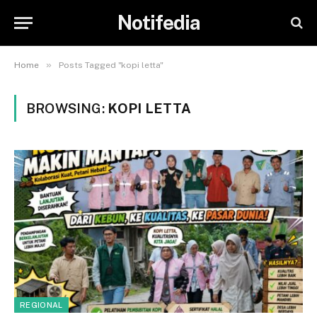
Notifedia
»
Home
Posts Tagged "kopi letta"
BROWSING:
KOPI LETTA
REGIONAL