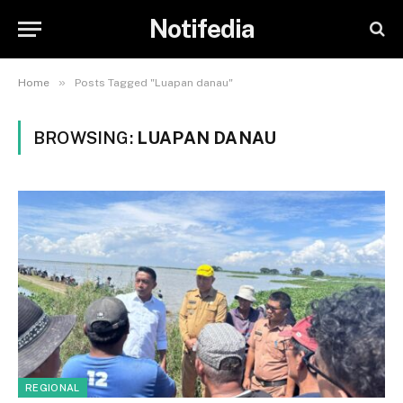
Notifedia
»
Home
Posts Tagged "Luapan danau"
BROWSING:
LUAPAN DANAU
REGIONAL