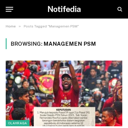
Notifedia
»
Home
Posts Tagged "Managemen PSM"
BROWSING:
MANAGEMEN PSM
OLAHRAGA