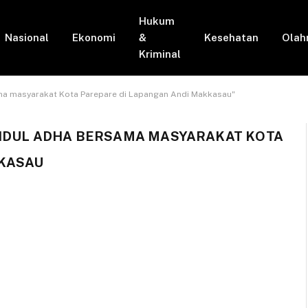
Hukum
Nasional
Ekonomi
&
Kesehatan
Olah
Kriminal
ma masyarakat Kota Parepare di Lapangan Andi Makkasau"
 IDUL ADHA BERSAMA MASYARAKAT KOTA
KKASAU