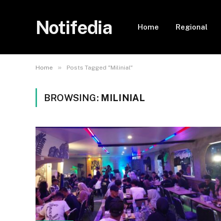
Notifedia
Home
Regional
»
Home
Posts Tagged "Milinial"
BROWSING:
MILINIAL