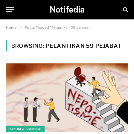
Notifedia
»
Home
Posts Tagged "Pelantikan 59 pejabat"
BROWSING:
PELANTIKAN 59 PEJABAT
HUKUM & KRIMINAL