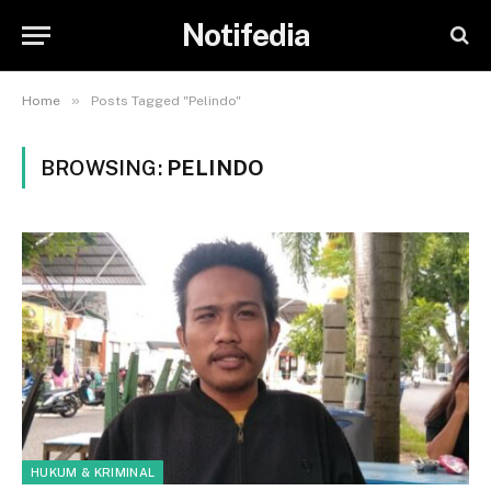
Notifedia
»
Home
Posts Tagged "Pelindo"
BROWSING:
PELINDO
HUKUM & KRIMINAL