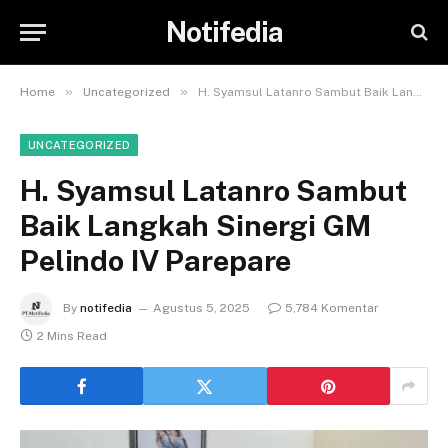
Notifedia
»
»
Home
Uncategorized
H. Syamsul Latanro Sambut Baik Langkah Sinergi GM Pelindo IV Parepare
UNCATEGORIZED
H. Syamsul Latanro Sambut
Baik Langkah Sinergi GM
Pelindo IV Parepare
By
notifedia
Agustus 5, 2025
5,784 Komentar
2 Mins Read