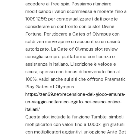
accedere ai free spin. Possiamo rilanciare
modificando i valori scommessa e monete fino a
100€ 125€: per contestualizzare i dati potete
considerare un confronto con la slot Divine
Fortune. Per giocare a Gates of Olympus con
soldi veri serve aprire un account su un casinò
autorizzato. La Gate of Olympus slot review
consiglia sempre piattaforme con licenza e
assistenza in italiano. L’iscrizione è veloce e
sicura, spesso con bonus di benvenuto fino al
100%, validi anche sui siti che offrono Pragmatic
Play Gates of Olympus.
https://zen69.net/recensione-del-gioco-amunra-
un-viaggio-nellantico-egitto-nei-casino-online-
italiani/
Questa slot include la funzione Tumble, simboli
moltiplicatori con valori fino a 1.000x, giri gratuiti
con moltiplicatori aggiuntivi, un’opzione Ante Bet