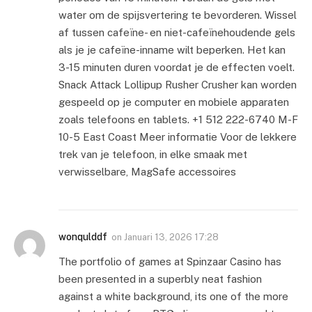
water om de spijsvertering te bevorderen. Wissel
af tussen cafeïne- en niet-cafeïnehoudende gels
als je je cafeïne-inname wilt beperken. Het kan
3-15 minuten duren voordat je de effecten voelt.
Snack Attack Lollipup Rusher Crusher kan worden
gespeeld op je computer en mobiele apparaten
zoals telefoons en tablets. +1 512 222-6740 M-F
10-5 East Coast Meer informatie Voor de lekkere
trek van je telefoon, in elke smaak met
verwisselbare, MagSafe accessoires
wonqulddf
on
Januari 13, 2026 17:28
The portfolio of games at Spinzaar Casino has
been presented in a superbly neat fashion
against a white background, its one of the more