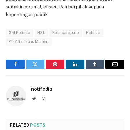
semakin optimal, efisien, dan berpihak kepada
kepentingan publik.
GM Pelindo
HSL
Kota parepare
Pelindo
PT Afta Trans Mandiri
Facebook
Twitter
Pinterest
LinkedIn
Tumblr
Email
notifedia
Website
Instagram
RELATED
POSTS