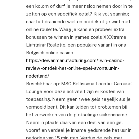
een kolom of durf je meer risico nemen door in te
zetten op een specifiek getal? Kijk vol spanning
naar het draaiende wiel en ontdek of je wint met
online roulette. Waag je kans en probeer extra
bonussen te winnen in games zoals XXXtreme
Lightning Roulette, een populaire variant in ons
Belgisch online casino.
https://dewanmanufacturing.com/1win-casino-
review-ontdek-het-online-spel-avontuur-in-
nederland/
Beschikbaar op: MSC Bellissima Locatie: Carousel
Lounge Voor deze activiteit zijn er kosten van
toepassing. Neem geen twee gels tegelijk als je
vermoeid bent. Dit kan leiden tot problemen bij
het verwerken van de plotselinge suikerinname.
Neem in plaats daarvan een deel van een gel
vooraf en verdeel je inname gedurende het uur in
periodes van 15 minuten. Verdun de gels met