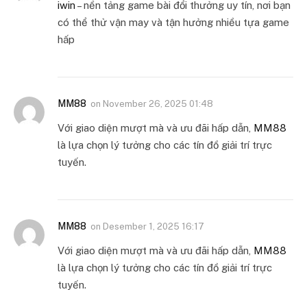
iwin
– nền tảng game bài đổi thưởng uy tín, nơi bạn
có thể thử vận may và tận hưởng nhiều tựa game
hấp
MM88
on
November 26, 2025 01:48
Với giao diện mượt mà và ưu đãi hấp dẫn,
MM88
là lựa chọn lý tưởng cho các tín đồ giải trí trực
tuyến.
MM88
on
Desember 1, 2025 16:17
Với giao diện mượt mà và ưu đãi hấp dẫn,
MM88
là lựa chọn lý tưởng cho các tín đồ giải trí trực
tuyến.