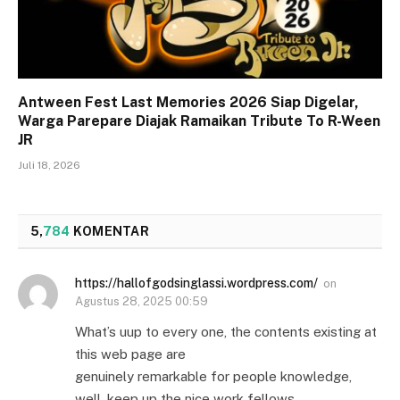
Antween Fest Last Memories 2026 Siap Digelar,
Warga Parepare Diajak Ramaikan Tribute To R-Ween
JR
Juli 18, 2026
5,
784
KOMENTAR
https://hallofgodsinglassi.wordpress.com/
on
Agustus 28, 2025 00:59
What’s uup to every one, the contents existing at
this web page are
genuinely remarkable for people knowledge,
well, keep up the nice work fellows.