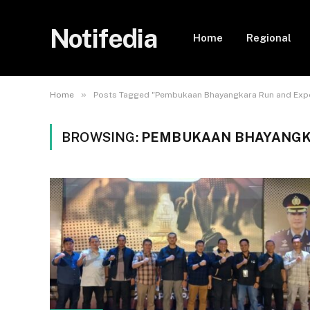
Notifedia
Home
Regional
»
Home
Posts Tagged "Pembukaan Bhayangkara Run and Exp
BROWSING:
PEMBUKAAN BHAYANGKA