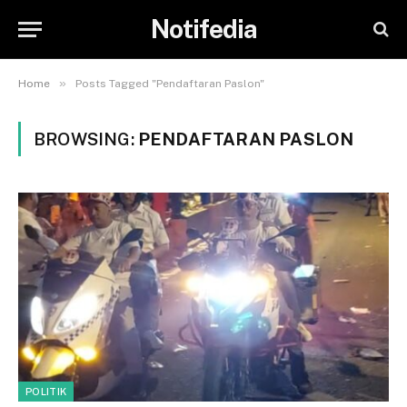
Notifedia
»
Home
Posts Tagged "Pendaftaran Paslon"
BROWSING:
PENDAFTARAN PASLON
POLITIK