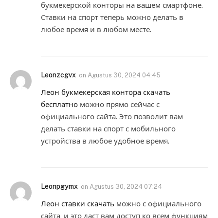
букмекерской конторы на вашем смартфоне.
Ставки на спорт теперь можно делать в
любое время и в любом месте.
Leonzcgvx
on
Agustus 30, 2024 04:45
Леон букмекерская контора скачать
бесплатно
можно прямо сейчас с
официального сайта. Это позволит вам
делать ставки на спорт с мобильного
устройства в любое удобное время.
Leonpgymx
on
Agustus 30, 2024 07:24
Леон ставки скачать
можно с официального
сайта, и это даст вам доступ ко всем функциям