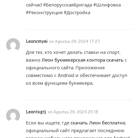
сейчас! #БелорусскаяБригада #Шлифовка
#Реконструкция #Достройка
Leoncmyei
on
Agustus 29, 2024 17:27
Для тех, кто хочет делать ставки на спорт,
важно
Леон букмекерская контора скачать
с
официального сайта. Приложение
совместимо с Android и обеспечивает доступ
ко всем функциям букмекера.
Leontxgtj
on
Agustus 29, 2024 20:18
Если вы ищете, где
скачать Леон бесплатно
,
официальный сайт предлагает последнюю