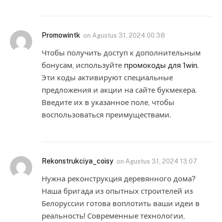
Promowintk
on
Agustus 31, 2024 00:38
Чтобы получить доступ к дополнительным
бонусам, используйте
промокоды для 1win
.
Эти коды активируют специальные
предложения и акции на сайте букмекера.
Введите их в указанное поле, чтобы
воспользоваться преимуществами.
Rekonstrukciya_coisy
on
Agustus 31, 2024 13:07
Нужна реконструкция деревянного дома?
Наша бригада из опытных строителей из
Белоруссии готова воплотить ваши идеи в
реальность! Современные технологии,