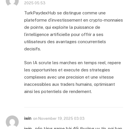
2025 05:53
TurkPaydexHub se distingue comme une
plateforme d’investissement en crypto-monnaies
de pointe, qui exploite la puissance de
l’intelligence artificielle pour offrir a ses
utilisateurs des avantages concurrentiels
decisifs.
Son IA scrute les marches en temps reel, repere
les opportunites et execute des strategies
complexes avec une precision et une vitesse
inaccessibles aux traders humains, optimisant
ainsi les potentiels de rendement.
iwin
on
November 19, 2025 03:03
iwin
– nền tảng game bài đổi thưởng uy tín, nơi bạn