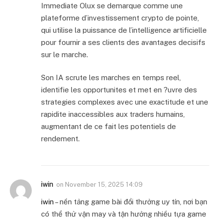
Immediate Olux se demarque comme une
plateforme d’investissement crypto de pointe,
qui utilise la puissance de l’intelligence artificielle
pour fournir a ses clients des avantages decisifs
sur le marche.
Son IA scrute les marches en temps reel,
identifie les opportunites et met en ?uvre des
strategies complexes avec une exactitude et une
rapidite inaccessibles aux traders humains,
augmentant de ce fait les potentiels de
rendement.
iwin
on
November 15, 2025 14:09
iwin
– nền tảng game bài đổi thưởng uy tín, nơi bạn
có thể thử vận may và tận hưởng nhiều tựa game