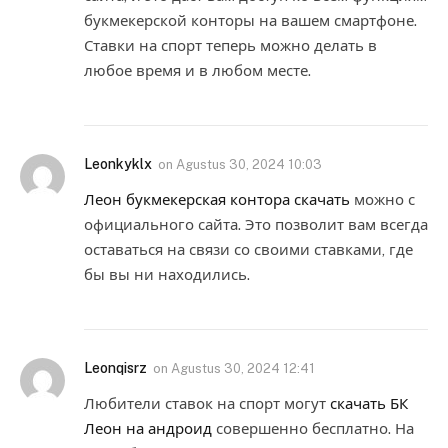
букмекерской конторы на вашем смартфоне.
Ставки на спорт теперь можно делать в
любое время и в любом месте.
Leonkyklx
on
Agustus 30, 2024 10:03
Леон букмекерская контора скачать
можно с
официального сайта. Это позволит вам всегда
оставаться на связи со своими ставками, где
бы вы ни находились.
Leonqisrz
on
Agustus 30, 2024 12:41
Любители ставок на спорт могут
скачать БК
Леон на андроид
совершенно бесплатно. На