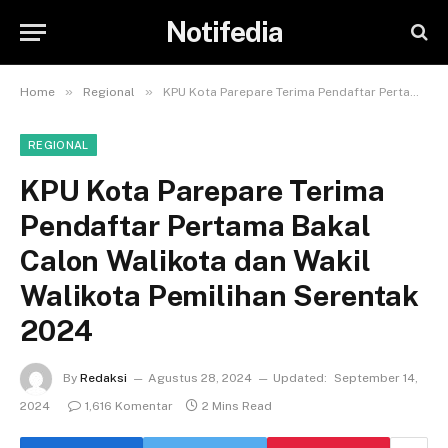
Notifedia
»
»
Home
Regional
KPU Kota Parepare Terima Pendaftar Pertama Bakal Calon Walikota dan Wakil Walikota Pemilihan Serentak 2024
REGIONAL
KPU Kota Parepare Terima
Pendaftar Pertama Bakal
Calon Walikota dan Wakil
Walikota Pemilihan Serentak
2024
By
Redaksi
Agustus 28, 2024
Updated:
September 14,
2024
1,616 Komentar
2 Mins Read