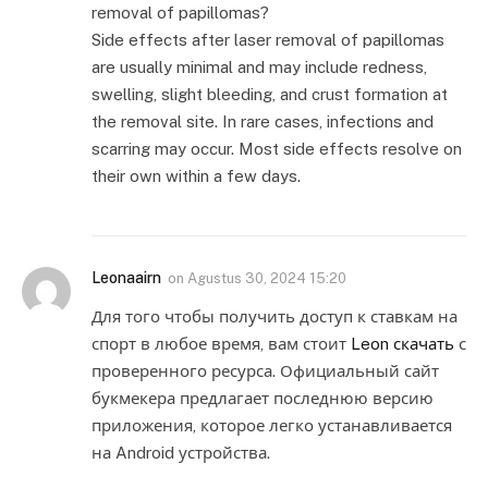
removal of papillomas?
Side effects after laser removal of papillomas
are usually minimal and may include redness,
swelling, slight bleeding, and crust formation at
the removal site. In rare cases, infections and
scarring may occur. Most side effects resolve on
their own within a few days.
Leonaairn
on
Agustus 30, 2024 15:20
Для того чтобы получить доступ к ставкам на
спорт в любое время, вам стоит
Leon скачать
с
проверенного ресурса. Официальный сайт
букмекера предлагает последнюю версию
приложения, которое легко устанавливается
на Android устройства.