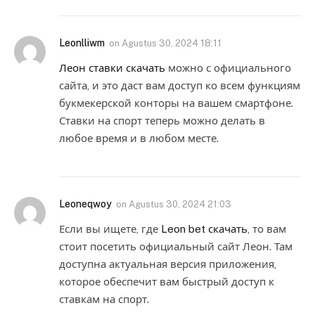
Leonlliwm
on
Agustus 30, 2024 18:11
Леон ставки скачать
можно с официального
сайта, и это даст вам доступ ко всем функциям
букмекерской конторы на вашем смартфоне.
Ставки на спорт теперь можно делать в
любое время и в любом месте.
Leoneqwoy
on
Agustus 30, 2024 21:03
Если вы ищете, где
Leon bet скачать
, то вам
стоит посетить официальный сайт Леон. Там
доступна актуальная версия приложения,
которое обеспечит вам быстрый доступ к
ставкам на спорт.