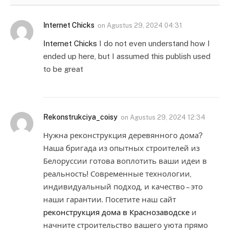
Internet Chicks
on
Agustus 29, 2024 04:31
Internet Chicks
I do not even understand how I
ended up here, but I assumed this publish used
to be great
Rekonstrukciya_coisy
on
Agustus 29, 2024 12:34
Нужна реконструкция деревянного дома?
Наша бригада из опытных строителей из
Белоруссии готова воплотить ваши идеи в
реальность! Современные технологии,
индивидуальный подход, и качество – это
наши гарантии. Посетите наш сайт
реконструкция дома в Краснозаводске
и
начните строительство вашего уюта прямо