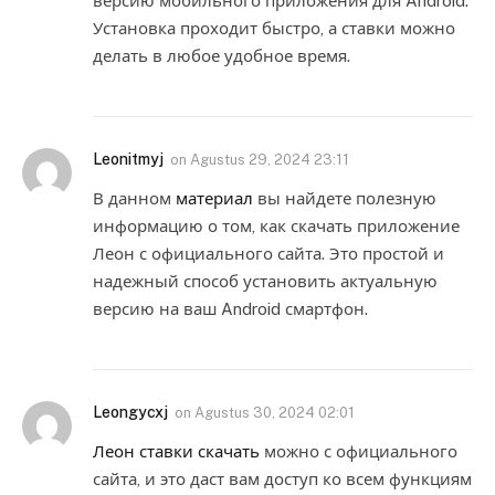
версию мобильного приложения для Android.
Установка проходит быстро, а ставки можно
делать в любое удобное время.
Leonitmyj
on
Agustus 29, 2024 23:11
В данном
материал
вы найдете полезную
информацию о том, как скачать приложение
Леон с официального сайта. Это простой и
надежный способ установить актуальную
версию на ваш Android смартфон.
Leongycxj
on
Agustus 30, 2024 02:01
Леон ставки скачать
можно с официального
сайта, и это даст вам доступ ко всем функциям