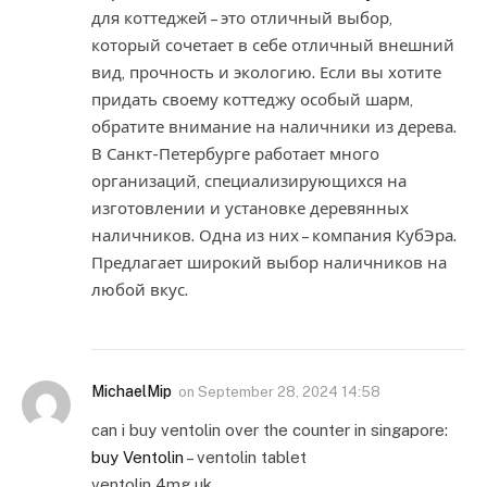
для коттеджей – это отличный выбор,
который сочетает в себе отличный внешний
вид, прочность и экологию. Если вы хотите
придать своему коттеджу особый шарм,
обратите внимание на наличники из дерева.
В Санкт-Петербурге работает много
организаций, специализирующихся на
изготовлении и установке деревянных
наличников. Одна из них – компания КубЭра.
Предлагает широкий выбор наличников на
любой вкус.
MichaelMip
on
September 28, 2024 14:58
can i buy ventolin over the counter in singapore:
buy Ventolin
– ventolin tablet
ventolin 4mg uk