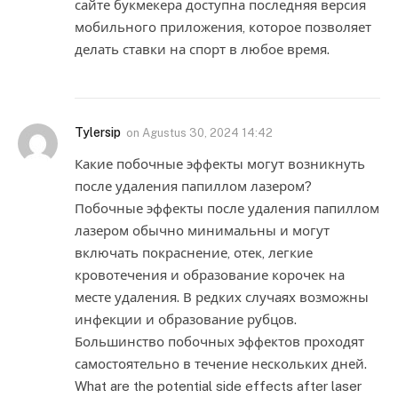
сайте букмекера доступна последняя версия
мобильного приложения, которое позволяет
делать ставки на спорт в любое время.
Tylersip
on
Agustus 30, 2024 14:42
Какие побочные эффекты могут возникнуть
после удаления папиллом лазером?
Побочные эффекты после удаления папиллом
лазером обычно минимальны и могут
включать покраснение, отек, легкие
кровотечения и образование корочек на
месте удаления. В редких случаях возможны
инфекции и образование рубцов.
Большинство побочных эффектов проходят
самостоятельно в течение нескольких дней.
What are the potential side effects after laser