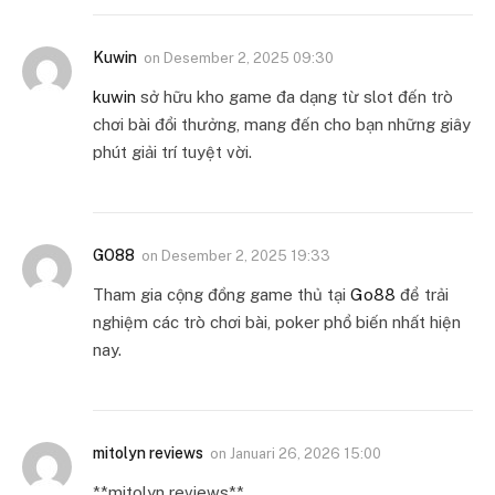
Kuwin
on
Desember 2, 2025 09:30
kuwin
sở hữu kho game đa dạng từ slot đến trò
chơi bài đổi thưởng, mang đến cho bạn những giây
phút giải trí tuyệt vời.
GO88
on
Desember 2, 2025 19:33
Tham gia cộng đồng game thủ tại
Go88
để trải
nghiệm các trò chơi bài, poker phổ biến nhất hiện
nay.
mitolyn reviews
on
Januari 26, 2026 15:00
**mitolyn reviews**