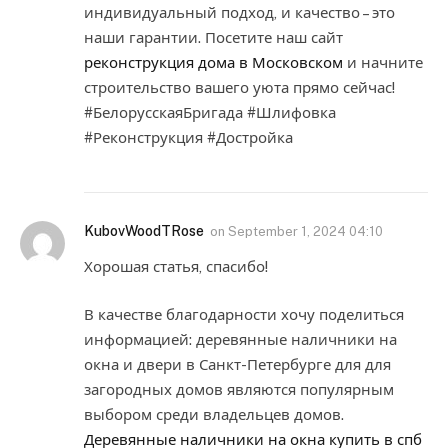
индивидуальный подход, и качество – это
наши гарантии. Посетите наш сайт
реконструкция дома в Московском
и начните
строительство вашего уюта прямо сейчас!
#БелорусскаяБригада #Шлифовка
#Реконструкция #Достройка
KubovWoodTRose
on
September 1, 2024 04:10
Хорошая статья, спасибо!
В качестве благодарности хочу поделиться
информацией: деревянные наличники на
окна и двери в Санкт-Петербурге для для
загородных домов являются популярным
выбором среди владельцев домов.
Деревянные наличники на окна купить в спб