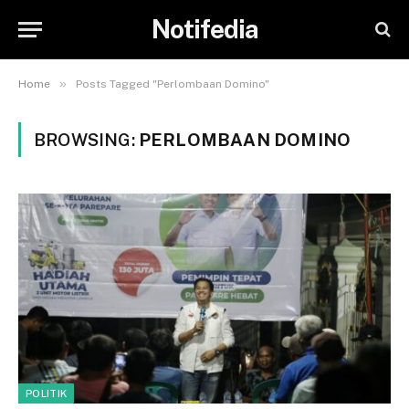
Notifedia
»
Home
Posts Tagged "Perlombaan Domino"
BROWSING:
PERLOMBAAN DOMINO
POLITIK