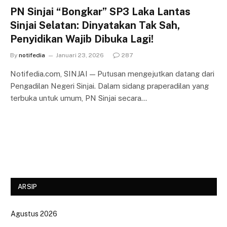
PN Sinjai “Bongkar” SP3 Laka Lantas
Sinjai Selatan: Dinyatakan Tak Sah,
Penyidikan Wajib Dibuka Lagi!
By
notifedia
Januari 23, 2026
287
Notifedia.com, SINJAI — Putusan mengejutkan datang dari
Pengadilan Negeri Sinjai. Dalam sidang praperadilan yang
terbuka untuk umum, PN Sinjai secara…
ARSIP
Agustus 2026