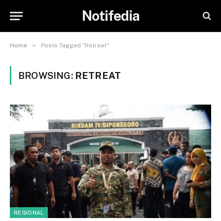
Notifedia
»
Home
Posts Tagged "Retreat"
BROWSING:
RETREAT
REGIONAL