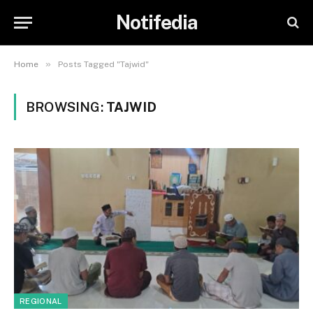
Notifedia
»
Home
Posts Tagged "Tajwid"
BROWSING:
TAJWID
REGIONAL