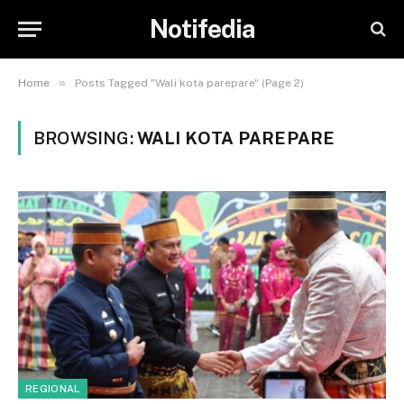
Notifedia
»
Home
Posts Tagged "Wali kota parepare" (Page 2)
BROWSING:
WALI KOTA PAREPARE
REGIONAL