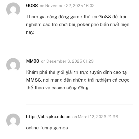
GO88
on
November 22, 2025 16:02
Tham gia cộng đồng game thủ tại
Go88
để trải
nghiệm các trò chơi bài, poker phổ biến nhất hiện
nay.
MM88
on
Desember 3, 2025 01:29
Khám phá thế giới giải trí trực tuyến đỉnh cao tại
MM88
, nơi mang đến những trải nghiệm cá cược
thể thao và casino sống động.
https://bbs.pku.edu.cn
on
Maret 12, 2026 21:36
online funny games