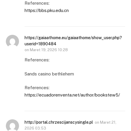
References:
https://bbs.pku.edu.cn
https://gaiaathome.eu/gaiaathome/show_user.php?
userid=1890484
on
Maret 19, 2026 10:28
References:
Sands casino bethlehem
References:
https://ecuadorenventa.net/author/bookstew5/
http://portal.chrzescijanscysingle.pl
on
Maret 21,
2026 03:53