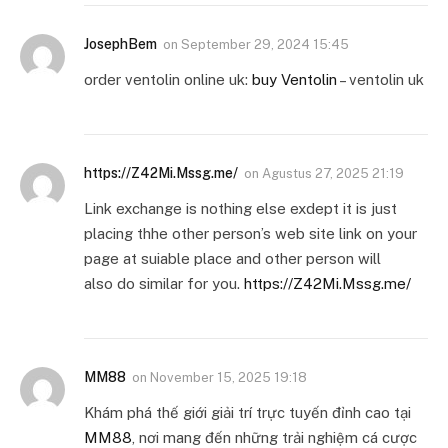
JosephBem
on
September 29, 2024 15:45
order ventolin online uk:
buy Ventolin
– ventolin uk
https://Z42Mi.Mssg.me/
on
Agustus 27, 2025 21:19
Link exchange is nothing else exdept it is just
placing thhe other person’s web site link on your
page at suiable place and other person will
also do similar for you.
https://Z42Mi.Mssg.me/
MM88
on
November 15, 2025 19:18
Khám phá thế giới giải trí trực tuyến đỉnh cao tại
MM88
, nơi mang đến những trải nghiệm cá cược