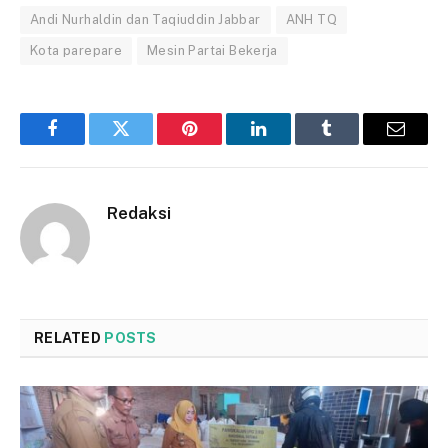
Andi Nurhaldin dan Taqiuddin Jabbar
ANH TQ
Kota parepare
Mesin Partai Bekerja
Facebook
Twitter
Pinterest
LinkedIn
Tumblr
Email
Redaksi
RELATED
POSTS