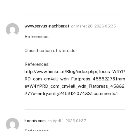
www.servus-nachbar.at
on
Maret 28, 2026 05:35
References:
Classification of steroids
References:
http://www.himko.at/Blog/index.php/;focus=W4YP
RD_com_cm4all_wdn_Flatpress_4588227&fram
e=W4YPRD_com_cm4all_wdn_Flatpress_45882
27?x=entry:entry240312-074831;comments:1
koonis.com
on
April 1, 2026 01:37