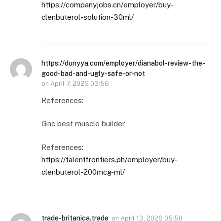
https://companyjobs.cn/employer/buy-
clenbuterol-solution-30ml/
https://dunyya.com/employer/dianabol-review-the-
good-bad-and-ugly-safe-or-not
on
April 7, 2026 03:56
References:
Gnc best muscle builder
References:
https://talentfrontiers.ph/employer/buy-
clenbuterol-200mcg-ml/
trade-britanica.trade
on
April 13, 2026 05:50