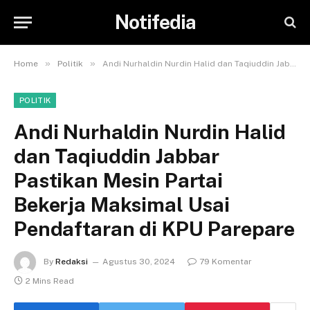
Notifedia
»
»
Home
Politik
Andi Nurhaldin Nurdin Halid dan Taqiuddin Jabbar Pastikan Mesin Partai Bekerja Maksimal Usai Pendaftaran di KPU Parepare
POLITIK
Andi Nurhaldin Nurdin Halid
dan Taqiuddin Jabbar
Pastikan Mesin Partai
Bekerja Maksimal Usai
Pendaftaran di KPU Parepare
By
Redaksi
Agustus 30, 2024
79 Komentar
2 Mins Read