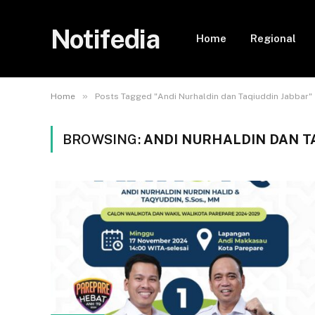
Notifedia
Home
Regional
»
Home
Posts Tagged "Andi Nurhaldin dan Taqiuddin Jabbar"
BROWSING:
ANDI NURHALDIN DAN T