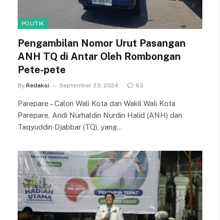
POLITIK
Pengambilan Nomor Urut Pasangan
ANH TQ di Antar Oleh Rombongan
Pete-pete
By
Redaksi
September 23, 2024
63
Parepare – Calon Wali Kota dan Wakil Wali Kota
Parepare, Andi Nurhaldin Nurdin Halid (ANH) dan
Taqyuddin Djabbar (TQ), yang…