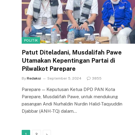
POLITIK
Patut Diteladani, Musdalifah Pawe
Utamakan Kepentingan Partai di
Pilwalkot Parepare
By
Redaksi
September 5, 2024
3855
Parepare — Keputusan Ketua DPD PAN Kota
Parepare, Musdalifah Pawe, untuk mendukung
pasangan Andi Nurhaldin Nurdin Halid-Taqyuddin
Djabbar (ANH-TQ) dalam…
Next
1
2