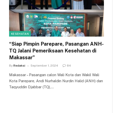
KESEHATAN
“Siap Pimpin Parepare, Pasangan ANH-
TQ Jalani Pemeriksaan Kesehatan di
Makassar”
By
Redaksi
September 1, 2024
84
Makassar – Pasangan calon Wali Kota dan Wakil Wali
Kota Parepare, Andi Nurhaldin Nurdin Halid (ANH) dan
Taqyuddin Djabbar (TQ),…