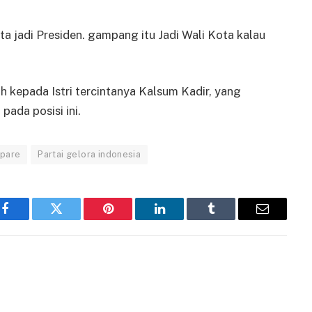
ta jadi Presiden. gampang itu Jadi Wali Kota kalau
ih kepada Istri tercintanya Kalsum Kadir, yang
ada posisi ini.
epare
Partai gelora indonesia
Facebook
Twitter
Pinterest
LinkedIn
Tumblr
Email