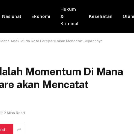
Hukum
Nasional
Ekonomi
&
Kesehatan
Olah
Kriminal
Di Mana Anak Muda Kota Parepare akan Mencatat Sejarahnya
i Adalah Momentum Di Mana
are akan Mencatat
2 Mins Read
est