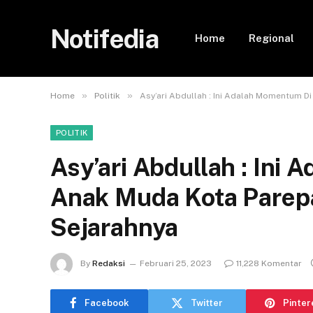
Notifedia
Home
Regional
»
»
Home
Politik
Asy’ari Abdullah : Ini Adalah Momentum 
POLITIK
Asy’ari Abdullah : In
Anak Muda Kota Parep
Sejarahnya
By
Redaksi
Februari 25, 2023
11,228 Komentar
Facebook
Twitter
Pinter