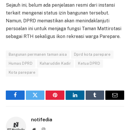
Sejauh ini, belum ada penjelasan resmi dari instansi
terkait mengenai status izin bangunan tersebut.
Namun, DPRD memastikan akan menindaklanjuti
persoalan ini untuk menjaga fungsi Taman Mattirotasi
sebagai RTH sekaligus ikon rekreasi warga Parepare.
Bangunan permanen taman aisa
Dprd kota parepare
Humas DPRD
Kaharuddin Kadir
Ketua DPRD
Kota parepare
Facebook
Twitter
Pinterest
LinkedIn
Tumblr
Email
notifedia
Website
Instagram