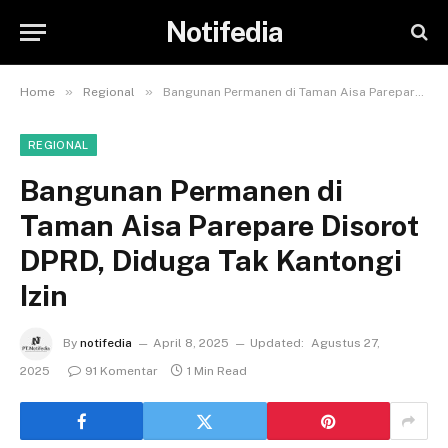
Notifedia
»
»
Home
Regional
Bangunan Permanen di Taman Aisa Parepare Disorot DPRD, Diduga Tak Kantongi Izin
REGIONAL
Bangunan Permanen di
Taman Aisa Parepare Disorot
DPRD, Diduga Tak Kantongi
Izin
By
notifedia
April 8, 2025
Updated:
Agustus 27,
2025
91 Komentar
1 Min Read