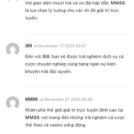
Với giao diện mượt mà và ưu đãi hấp dẫn,
MM88
là lựa chọn lý tưởng cho các tín đồ giải trí trực
tuyến.
J88
on
November 17, 2025 20:07
Đến với
J88
, bạn sẽ được trải nghiệm dịch vụ cá
cược chuyên nghiệp cùng hàng ngàn sự kiện
khuyến mãi độc quyền.
MM88
on
November 21, 2025 22:40
Khám phá thế giới giải trí trực tuyến đỉnh cao tại
MM88
, nơi mang đến những trải nghiệm cá cược
thể thao và casino sống động.