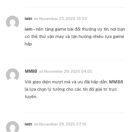
iwin
on
November 23, 2025 13:33
iwin
– nền tảng game bài đổi thưởng uy tín, nơi bạn
có thể thử vận may và tận hưởng nhiều tựa game
hấp
MM88
on
November 29, 2025 04:05
Với giao diện mượt mà và ưu đãi hấp dẫn,
MM88
là lựa chọn lý tưởng cho các tín đồ giải trí trực
tuyến.
iwin
on
November 29, 2025 07:10