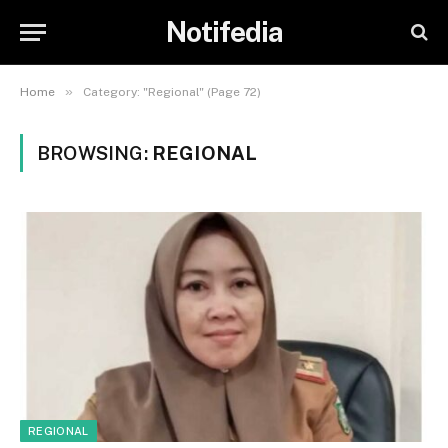
Notifedia
»
Home
Category: "Regional" (Page 72)
BROWSING:
REGIONAL
REGIONAL