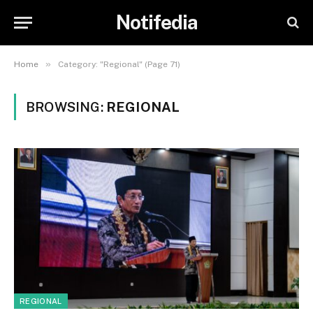
Notifedia
»
Home
Category: "Regional" (Page 71)
BROWSING:
REGIONAL
REGIONAL